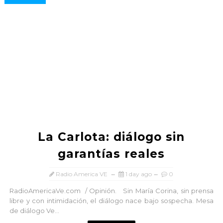
La Carlota: diálogo sin
garantías reales
Radio America VE
1 day ago
0
RadioAmericaVe.com / Opinión. Sin María Corina, sin prensa
libre y con intimidación, el diálogo nace bajo sospecha. Mesa
de diálogo Ve...