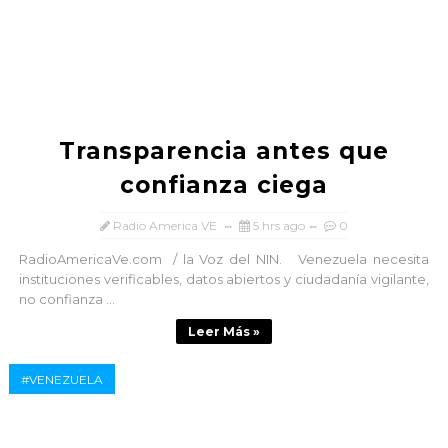
Transparencia antes que
confianza ciega
Radio America VE
5 hrs ago
0
RadioAmericaVe.com / la Voz del NIN. Venezuela necesita
instituciones verificables, datos abiertos y ciudadanía vigilante,
no confianza ...
Leer Más »
#VENEZUELA