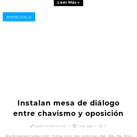
Leer Más »
#VENEZUELA
Instalan mesa de diálogo
entre chavismo y oposición
Radio America VE
1 day ago
0
RadioAmericaVe.com: Estas son las noticias del día de hoy