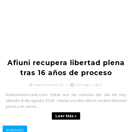
Afiuni recupera libertad plena
tras 16 años de proceso
Radio America VE
6 hrs ago
0
RadioAmericaVe.com: Estas son las noticias del día de hoy
sábado 8 de agosto 2026 María Lourdes Afiuni recibió libertad
plena y el cierre...
Leer Más »
#VIERNE5