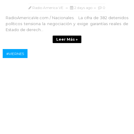
Radio America VE
2 days ago
0
RadioAmericaVe.com / Nacionales. La cifra de 382 detenidos
políticos tensiona la negociación y exige garantías reales de
Estado de derech...
Leer Más »
#VIERNE5