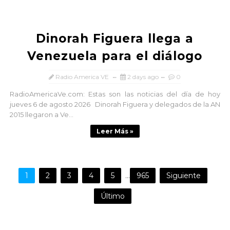
Dinorah Figuera llega a
Venezuela para el diálogo
Radio America VE
2 days ago
0
RadioAmericaVe.com: Estas son las noticias del día de hoy
jueves 6 de agosto 2026 Dinorah Figuera y delegados de la AN
2015 llegaron a Ve...
Leer Más »
1
2
3
4
5
...
965
Siguiente
Último