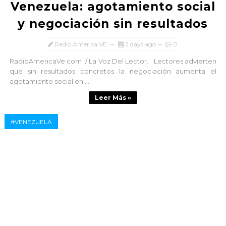
Venezuela: agotamiento social
y negociación sin resultados
Radio America VE
2 days ago
0
RadioAmericaVe.com / La Voz Del Lector. Lectores advierten
que sin resultados concretos la negociación aumenta el
agotamiento social en ...
Leer Más »
#VENEZUELA