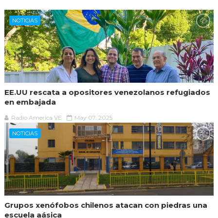
NOTICIAS
EE.UU rescata a opositores venezolanos refugiados
en embajada
Radio America VE
May 07, 2025
NOTICIAS
Grupos xenófobos chilenos atacan con piedras una
escuela aásica