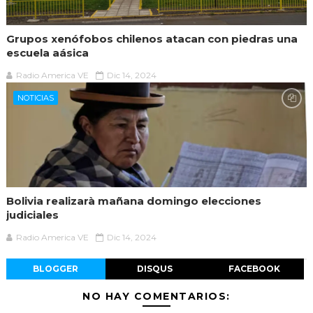
Grupos xenófobos chilenos atacan con piedras una
escuela aásica
Radio America VE
Dic 14, 2024
NOTICIAS
Bolivia realizarà mañana domingo elecciones
judiciales
Radio America VE
Dic 14, 2024
BLOGGER
DISQUS
FACEBOOK
NO HAY COMENTARIOS: