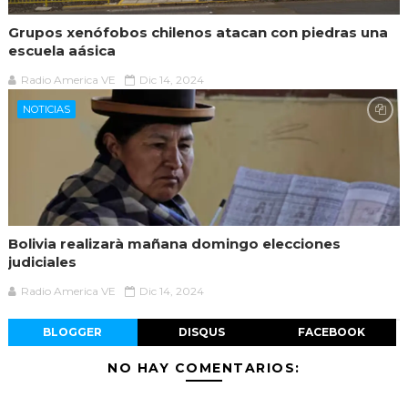
Grupos xenófobos chilenos atacan con piedras una
escuela aásica
Radio America VE
Dic 14, 2024
NOTICIAS
Bolivia realizarà mañana domingo elecciones
judiciales
Radio America VE
Dic 14, 2024
BLOGGER
DISQUS
FACEBOOK
NO HAY COMENTARIOS: