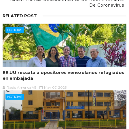
De Coronavirus
RELATED POST
NOTICIAS
EE.UU rescata a opositores venezolanos refugiados
en embajada
Radio America VE
May 07, 2025
NOTICIAS