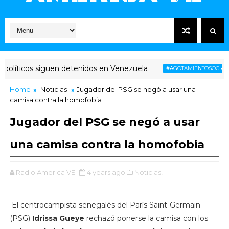
líticos siguen detenidos en Venezuela
V
#AGOTAMIENTOSOCIAL
Home
Noticias
Jugador del PSG se negó a usar una
camisa contra la homofobia
Jugador del PSG se negó a usar
una camisa contra la homofobia
Radio America VE
4 years ago
Noticias,
El centrocampista senegalés del París Saint-Germain
(PSG)
Idrissa Gueye
rechazó ponerse la camisa con los