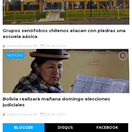
Grupos xenófobos chilenos atacan con piedras una
escuela aásica
Radio America VE
Dic 14, 2024
NOTICIAS
Bolivia realizarà mañana domingo elecciones
judiciales
Radio America VE
Dic 14, 2024
BLOGGER
DISQUS
FACEBOOK