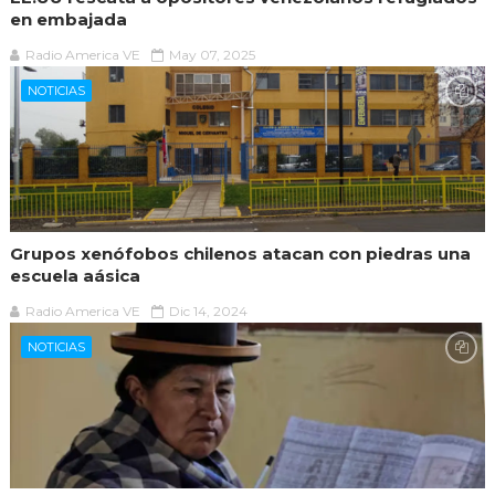
en embajada
Radio America VE
May 07, 2025
NOTICIAS
Grupos xenófobos chilenos atacan con piedras una
escuela aásica
Radio America VE
Dic 14, 2024
NOTICIAS