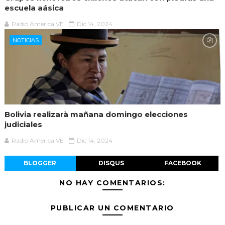
escuela aásica
Radio America VE
Dic 14, 2024
NOTICIAS
Bolivia realizarà mañana domingo elecciones
judiciales
Radio America VE
Dic 14, 2024
BLOGGER
DISQUS
FACEBOOK
NO HAY COMENTARIOS:
PUBLICAR UN COMENTARIO