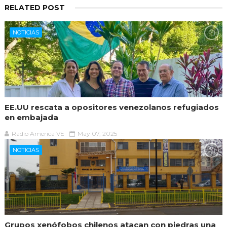
RELATED POST
NOTICIAS
EE.UU rescata a opositores venezolanos refugiados
en embajada
Radio America VE
May 07, 2025
NOTICIAS
Grupos xenófobos chilenos atacan con piedras una