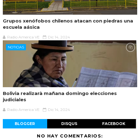
Grupos xenófobos chilenos atacan con piedras una
escuela aásica
Radio America VE
Dic 14, 2024
NOTICIAS
Bolivia realizarà mañana domingo elecciones
judiciales
Radio America VE
Dic 14, 2024
BLOGGER
DISQUS
FACEBOOK
NO HAY COMENTARIOS: