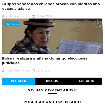
Grupos xenófobos chilenos atacan con piedras una
escuela aásica
Radio America VE
Dic 14, 2024
NOTICIAS
Bolivia realizarà mañana domingo elecciones
judiciales
Radio America VE
Dic 14, 2024
BLOGGER
DISQUS
FACEBOOK
NO HAY COMENTARIOS:
PUBLICAR UN COMENTARIO