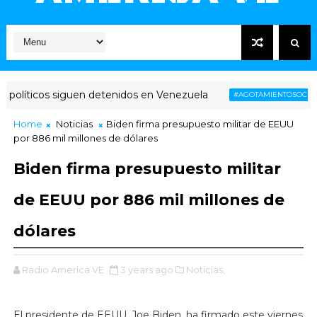
olíticos siguen detenidos en Venezuela
V
#AGOTAMIENTOSOCIAL
Home
Noticias
Biden firma presupuesto militar de EEUU
por 886 mil millones de dólares
Biden firma presupuesto militar
de EEUU por 886 mil millones de
dólares
Radio America VE
3 years ago
Noticias,
El presidente de EEUU, Joe Biden, ha firmado este viernes