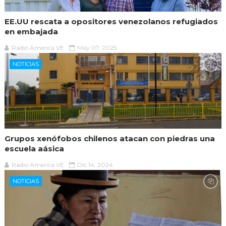
EE.UU rescata a opositores venezolanos refugiados
en embajada
Radio America VE
May 07, 2025
NOTICIAS
Grupos xenófobos chilenos atacan con piedras una
escuela aásica
Radio America VE
Dic 14, 2024
NOTICIAS