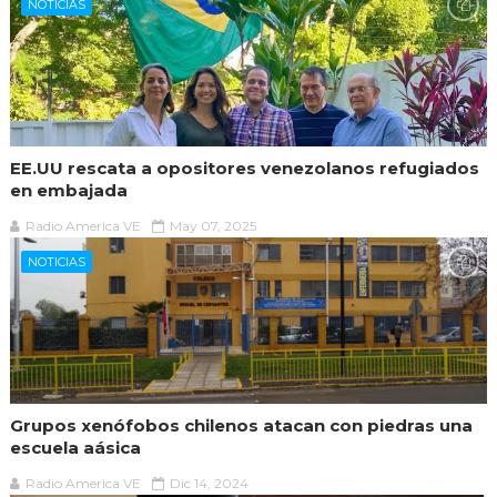
NOTICIAS
EE.UU rescata a opositores venezolanos refugiados
en embajada
Radio America VE
May 07, 2025
NOTICIAS
Grupos xenófobos chilenos atacan con piedras una
escuela aásica
Radio America VE
Dic 14, 2024