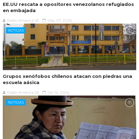
EE.UU rescata a opositores venezolanos refugiados
en embajada
Radio America VE
May 07, 2025
NOTICIAS
Grupos xenófobos chilenos atacan con piedras una
escuela aásica
Radio America VE
Dic 14, 2024
NOTICIAS