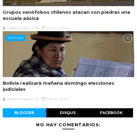
Grupos xenófobos chilenos atacan con piedras una
escuela aásica
Radio America VE
Dic 14, 2024
NOTICIAS
Bolivia realizarà mañana domingo elecciones
judiciales
Radio America VE
Dic 14, 2024
BLOGGER
DISQUS
FACEBOOK
NO HAY COMENTARIOS: