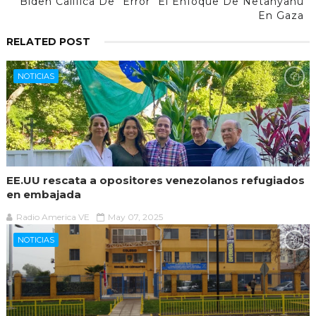
Biden Califica De "error" El Enfoque De Netanyahu
En Gaza
RELATED POST
NOTICIAS
EE.UU rescata a opositores venezolanos refugiados
en embajada
Radio America VE
May 07, 2025
NOTICIAS