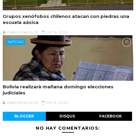
Grupos xenófobos chilenos atacan con piedras una
escuela aásica
Radio America VE
Dic 14, 2024
NOTICIAS
Bolivia realizarà mañana domingo elecciones
judiciales
Radio America VE
Dic 14, 2024
BLOGGER
DISQUS
FACEBOOK
NO HAY COMENTARIOS: