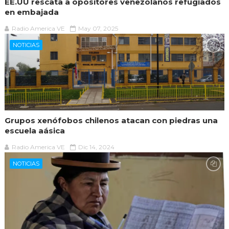
EE.UU rescata a opositores venezolanos refugiados
en embajada
Radio America VE
May 07, 2025
NOTICIAS
Grupos xenófobos chilenos atacan con piedras una
escuela aásica
Radio America VE
Dic 14, 2024
NOTICIAS