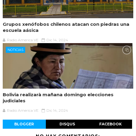
Grupos xenófobos chilenos atacan con piedras una
escuela aásica
Radio America VE
Dic 14, 2024
NOTICIAS
Bolivia realizarà mañana domingo elecciones
judiciales
Radio America VE
Dic 14, 2024
BLOGGER
DISQUS
FACEBOOK