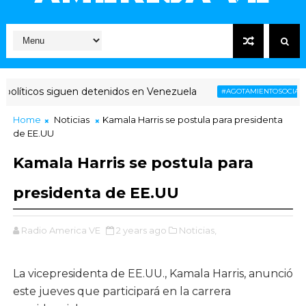
líticos siguen detenidos en Venezuela
V
#AGOTAMIENTOSOCIAL
Home
Noticias
Kamala Harris se postula para presidenta
de EE.UU
Kamala Harris se postula para
presidenta de EE.UU
Radio America VE
2 years ago
Noticias,
La vicepresidenta de EE.UU., Kamala Harris, anunció
este jueves que participará en la carrera