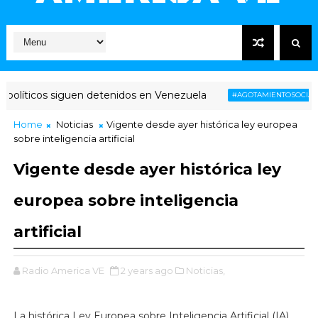
líticos siguen detenidos en Venezuela
V
#AGOTAMIENTOSOCIAL
Home
Noticias
Vigente desde ayer histórica ley europea
sobre inteligencia artificial
Vigente desde ayer histórica ley
europea sobre inteligencia
artificial
Radio America VE
2 years ago
Noticias,
La histórica Ley Europea sobre Inteligencia Artificial (IA)