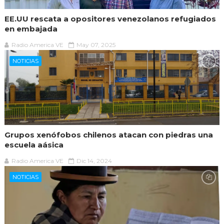
EE.UU rescata a opositores venezolanos refugiados
en embajada
Radio America VE
May 07, 2025
NOTICIAS
Grupos xenófobos chilenos atacan con piedras una
escuela aásica
Radio America VE
Dic 14, 2024
NOTICIAS