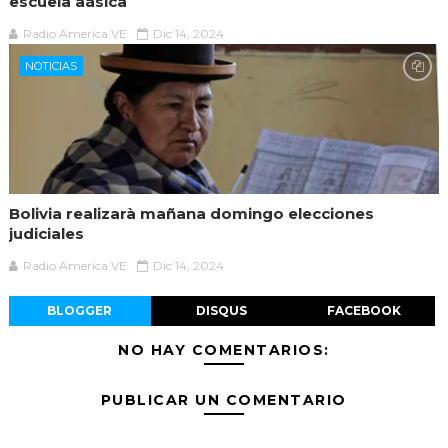
escuela aásica
Radio America VE
Dic 14, 2024
NOTICIAS
Bolivia realizarà mañana domingo elecciones
judiciales
Radio America VE
Dic 14, 2024
BLOGGER
DISQUS
FACEBOOK
NO HAY COMENTARIOS:
PUBLICAR UN COMENTARIO