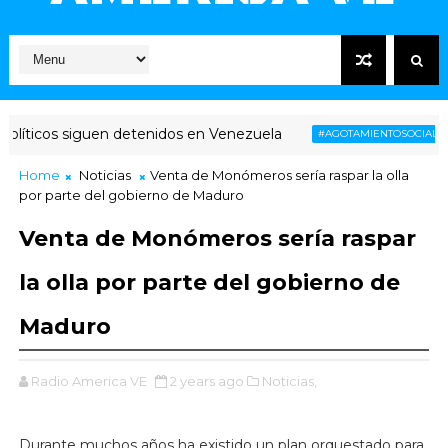
íticos siguen detenidos en Venezuela
Ven
#AGOTAMIENTOSOCIAL
Home
Noticias
Venta de Monómeros sería raspar la olla
por parte del gobierno de Maduro
Venta de Monómeros sería raspar
la olla por parte del gobierno de
Maduro
Radio America VE
2 years ago
Noticias,
Durante muchos años ha existido un plan orquestado para