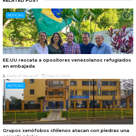
RELATED POST
NOTICIAS
EE.UU rescata a opositores venezolanos refugiados
en embajada
Radio America VE
May 07, 2025
NOTICIAS
Grupos xenófobos chilenos atacan con piedras una