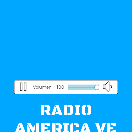
Volumen:
100
RADIO
AMERICA VE