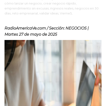
cómo lanzar un negocio,
crear negocio rápido,
emprendimiento sin excusas,
ingresos reales,
negocios en 30
días,
reto empresarial,
validar ideas,
Vierne5,
RadioAmericaVe.com / Sección: NEGOCIOS |
Martes 27 de mayo de 2025