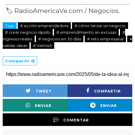
🏷️ RadioAmericaVe.com / Negocios.
Tags
# acción emprendedora
# cómo lanzar un negocio
# crear negocio rápido
# emprendimiento sin excusas
#
ingresos reales
# negocios en 30 días
# reto empresarial
#
validar ideas
# Vierne5
Compartir
TWEET
COMPARTIR
ENVIAR
ENVIAR
COMENTAR