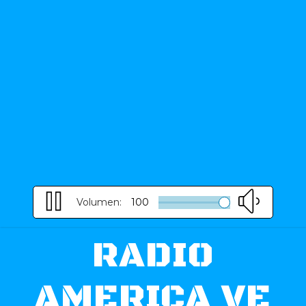
Volumen:
100
RADIO
AMERICA VE