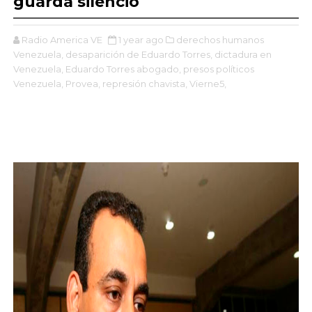
guarda silencio
Radio America VE
1 year ago
derechos humanos
Venezuela,
desaparición de Eduardo Torres,
dictadura en
Venezuela,
Eduardo Torres abogado,
presos políticos
Venezuela,
Provea,
represión chavista,
Vierne5,