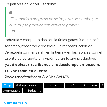
En palabras de Víctor Escalona:
“El verdadero progreso no se importa: se siembra, se
cultiva y se produce con esfuerzo propio.”
Industria y campo unidos son la única garantía de un país
soberano, moderno y próspero. La reconstrucción de
Venezuela comienza allí, en la tierra y en las fábricas, con el
talento de su gente y la visión de un futuro productivo.
¿Qué opinas? Escríbenos a
redaccion@vierne5.com
.
Tu voz también cuenta.
RadioAmericaVe.com / La Voz Del NIN
Tags
# #agroindustria
# #campo
# #Reconstrucción
#
#venezuela
# industria
Compartir