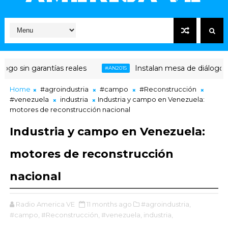
o sin garantías reales
Instalan mesa de diálogo ent
#AN2015
Home
#agroindustria
#campo
#Reconstrucción
#venezuela
industria
Industria y campo en Venezuela:
motores de reconstrucción nacional
Industria y campo en Venezuela:
motores de reconstrucción
nacional
Radio America VE
11 months ago
#agroindustria,
#campo,
#Reconstrucción,
#venezuela,
industria,