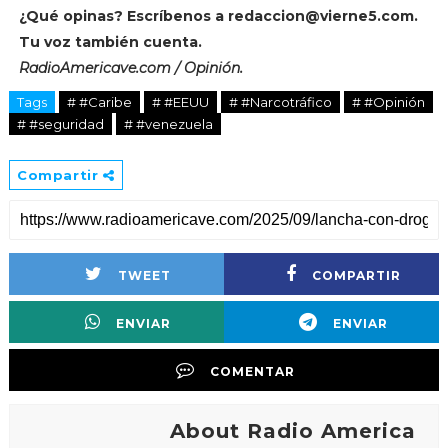
¿Qué opinas? Escríbenos a
redaccion@vierne5.com
.
Tu voz también cuenta.
RadioAmericave.com / Opinión.
Tags
# #Caribe
# #EEUU
# #Narcotráfico
# #Opinión
# #seguridad
# #venezuela
Compartir
TWEET
COMPARTIR
ENVIAR
ENVIAR
COMENTAR
About Radio America