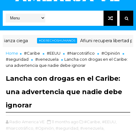
nza ciega
Afiuni recupera libertad plena 
#DERECHOSHUMANOS
Home
#Caribe
#EEUU
#Narcotráfico
#Opinión
#seguridad
#venezuela
Lancha con drogas en el Caribe:
una advertencia que nadie debe ignorar
Lancha con drogas en el Caribe:
una advertencia que nadie debe
ignorar
Radio America VE
11 months ago
#Caribe,
#EEUU,
#Narcotráfico,
#Opinión,
#seguridad,
#venezuela,