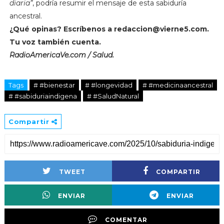
diaria”
, podría resumir el mensaje de esta sabiduría
ancestral.
¿Qué opinas? Escríbenos a
redaccion@vierne5.com
.
Tu voz también cuenta.
RadioAmericaVe.com / Salud.
Tags
# #bienestar
# #longevidad
# #medicinaancestral
# #sabiduriaindigena
# #SaludNatural
Compartir
TWEET
COMPARTIR
ENVIAR
ENVIAR
COMENTAR