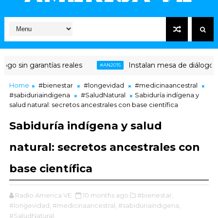
o sin garantías reales
Instalan mesa de diálogo entr
#AN2015
Home
#bienestar
#longevidad
#medicinaancestral
#sabiduriaindigena
#SaludNatural
Sabiduría indígena y
salud natural: secretos ancestrales con base científica
Sabiduría indígena y salud
natural: secretos ancestrales con
base científica
Radio America VE
10 months ago
#bienestar,
#longevidad,
#medicinaancestral,
#sabiduriaindigena,
#SaludNatural,