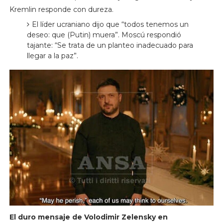
Kremlin responde con dureza.
El líder ucraniano dijo que “todos tenemos un
deseo: que (Putin) muera”. Moscú respondió
tajante: “Se trata de un planteo inadecuado para
llegar a la paz”.
El duro mensaje de Volodimir Zelensky en