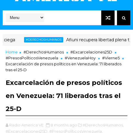
Afiuni recupera libertad plena tras 16 años d
#DERECHOSHUMANOS
Home
#DerechosHumanos
#Excarcelaciones25D
#PresosPolíticosVenezuela
#VenezuelaHoy
#Vierne5
Excarcelación de presos políticos en Venezuela: 71 liberados
tras el 25-D
Excarcelación de presos políticos
en Venezuela: 71 liberados tras el
25-D
Radio America VE
8 months ago
#DerechosHumanos,
#Excarcelaciones25D,
#PresosPolíticosVenezuela,