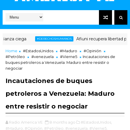
za ciega
Afiuni recupera libertad plena 
#DERECHOSHUMANOS
Home
#EstadosUnidos
#Maduro
#Opinión
#Petróleo
#venezuela
#Vierne5
Incautaciones de
buques petroleros a Venezuela: Maduro entre resistir o
negociar
Incautaciones de buques
petroleros a Venezuela: Maduro
entre resistir o negociar
Radio America VE
8 months ago
#EstadosUnidos,
#Maduro,
#Opinión,
#Petróleo,
#venezuela,
#Vierne5,