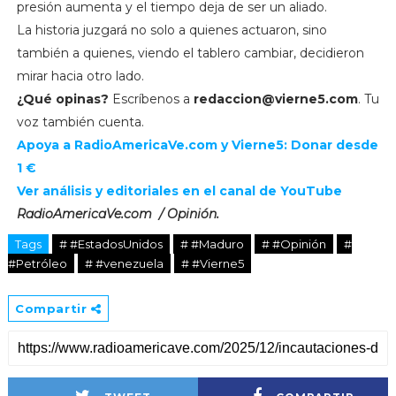
presión aumenta y el tiempo deja de ser un aliado.
La historia juzgará no solo a quienes actuaron, sino
también a quienes, viendo el tablero cambiar, decidieron
mirar hacia otro lado.
¿Qué opinas?
Escríbenos a
redaccion@vierne5.com
. Tu
voz también cuenta.
Apoya a
RadioAmericaVe.com y
Vierne5: Donar desde
1 €
Ver análisis y editoriales en el canal de YouTube
RadioAmericaVe.com / Opinión.
Tags
# #EstadosUnidos
# #Maduro
# #Opinión
#
#Petróleo
# #venezuela
# #Vierne5
Compartir