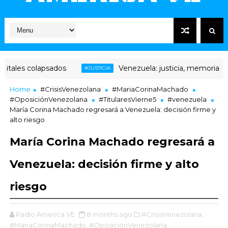
olapsados
Venezuela: justicia, memoria y transición
#JUSTICIA
Home
#CrisisVenezolana
#MariaCorinaMachado
#OposiciónVenezolana
#TitularesVierne5
#venezuela
María Corina Machado regresará a Venezuela: decisión firme y
alto riesgo
María Corina Machado regresará a
Venezuela: decisión firme y alto
riesgo
Radio America VE
8 months ago
#CrisisVenezolana,
#MariaCorinaMachado,
#OposiciónVenezolana,