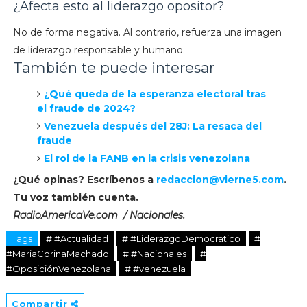
¿Afecta esto al liderazgo opositor?
No de forma negativa. Al contrario, refuerza una imagen
de liderazgo responsable y humano.
También te puede interesar
¿Qué queda de la esperanza electoral tras
el fraude de 2024?
Venezuela después del 28J: La resaca del
fraude
El rol de la FANB en la crisis venezolana
¿Qué opinas? Escríbenos a
redaccion@vierne5.com
.
Tu voz también cuenta.
RadioAmericaVe.com / Nacionales.
Tags
# #Actualidad
# #LiderazgoDemocratico
#
#MariaCorinaMachado
# #Nacionales
#
#OposiciónVenezolana
# #venezuela
Compartir