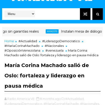
 sin garantías reales
Instalan mesa de diálogo entr
#AN2015
Home
#Actualidad
#LiderazgoDemocratico
#MariaCorinaMachado
#Nacionales
#OposiciónVenezolana
#venezuela
María Corina
Machado salió de Oslo: fortaleza y liderazgo en pausa médica
María Corina Machado salió de
Oslo: fortaleza y liderazgo en
pausa médica
Radio America VE
8 months ago
#Actualidad,
#LiderazgoDemocratico,
#MariaCorinaMachado,
#Nacionales,