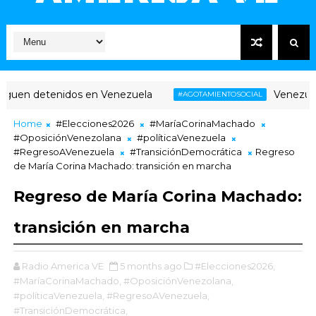
enidos en Venezuela
Venezuela: agotamie
#AGOTAMIENTOSOCIAL
Home
#Elecciones2026
#MaríaCorinaMachado
#OposiciónVenezolana
#políticaVenezuela
#RegresoAVenezuela
#TransiciónDemocrática
Regreso
de María Corina Machado: transición en marcha
Regreso de María Corina Machado:
transición en marcha
Radio America VE
5 months ago
#Elecciones2026,
#MaríaCorinaMachado,
#OposiciónVenezolana,
#políticaVenezuela,
#RegresoAVenezuela,
#TransiciónDemocrática,