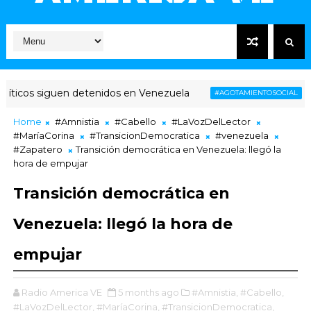
icos siguen detenidos en Venezuela
Vene
#AGOTAMIENTOSOCIAL
Home
#Amnistia
#Cabello
#LaVozDelLector
#MaríaCorina
#TransicionDemocratica
#venezuela
#Zapatero
Transición democrática en Venezuela: llegó la
hora de empujar
Transición democrática en
Venezuela: llegó la hora de
empujar
Radio America VE
5 months ago
#Amnistia,
#Cabello,
#LaVozDelLector,
#MaríaCorina,
#TransicionDemocratica,