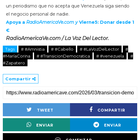
un periodismo que no acepta que Venezuela siga siendo
el negocio personal de nadie.
Apoya a
RadioAmericaVe.com y
Vierne5: Donar desde 1
€
RadioAmericaVe.com / La Voz Del Lector.
Tags
# #Amnistia
# #Cabello
# #LaVozDelLector
#
#MaríaCorina
# #TransicionDemocratica
# #venezuela
#
#Zapatero
Compartir
TWEET
COMPARTIR
ENVIAR
ENVIAR