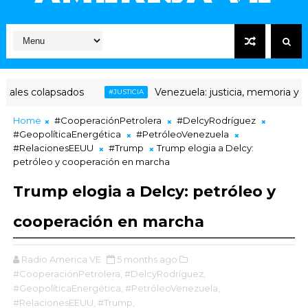
lapsados
Venezuela: justicia, memoria y transición
#JUSTICIA
Home
#CooperaciónPetrolera
#DelcyRodríguez
#GeopolíticaEnergética
#PetróleoVenezuela
#RelacionesEEUU
#Trump
Trump elogia a Delcy:
petróleo y cooperación en marcha
Trump elogia a Delcy: petróleo y
cooperación en marcha
Radio America VE
5 months ago
#CooperaciónPetrolera,
#DelcyRodríguez,
#GeopolíticaEnergética,
#PetróleoVenezuela,
#RelacionesEEUU,
#Trump,