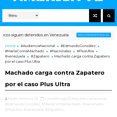
cos siguen detenidos en Venezuela
Venezu
#AGOTAMIENTOSOCIAL
Home
#AudienciaNacional
#EdmundoGonzález
#MaríaCorinaMachado
#Nacionales
#PlusUltra
#venezuela
#Zapatero
Machado carga contra Zapatero
por el caso Plus Ultra
Machado carga contra Zapatero
por el caso Plus Ultra
Radio America VE
2 months ago
#AudienciaNacional,
#EdmundoGonzález,
#MaríaCorinaMachado,
#Nacionales,
#PlusUltra,
#venezuela,
#Zapatero,