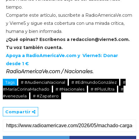
tiempo.
Comparte este artículo, suscríbete a RadioAmericaVe.com
y Vierne5 y sigue esta cobertura con una mirada crítica,
humana y bien informada.
¿Qué opinas? Escríbenos a
redaccion@vierne5.com
.
Tu voz también cuenta.
Apoya a RadioAmericaVe.com y Vierne5: Donar
desde 1 €
RadioAmericaVe.com / Nacionales.
Tags
# #AudienciaNacional
# #EdmundoGonzález
#
#MaríaCorinaMachado
# #Nacionales
# #PlusUltra
#
#venezuela
# #Zapatero
Compartir