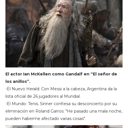
El actor Ian McKellen como Gandalf en “El señor de
los anillos”.
-El Nuevo Herald: Con Messi a la cabeza, Argentina da la
lista oficial de 26 jugadores al Mundial.
-El Mundo: Tenis. Sinner confiesa su desconcierto por su
eliminación en Roland Garros: "He pasado una mala noche,
pueden haberme afectado varias cosas".