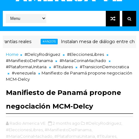
les
Instalan mesa de diálogo entre chavismo y opo
#AN2015
Home
#DelcyRodriguez
#EleccionesLibres
#ManifiestoDePanama
#MariaCorinaMachado
#PlataformaUnitaria
#Titulares
#TransicionDemocratica
#venezuela
Manifiesto de Panamá propone negociación
MCM-Delcy
Manifiesto de Panamá propone
negociación MCM-Delcy
Radio America VE
2 months ago
#DelcyRodriguez,
#EleccionesLibres,
#ManifiestoDePanama,
#MariaCorinaMachado,
#PlataformaUnitaria,
#Titulares,