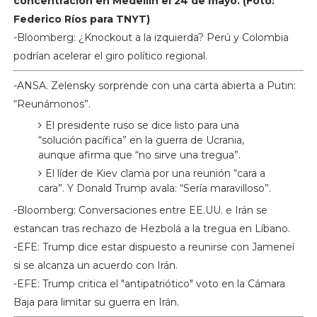
concentración en Medellín el 24 de mayo. (Foto:
Federico Ríos para TNYT)
-Bloomberg: ¿Knockout a la izquierda? Perú y Colombia
podrían acelerar el giro político regional.
-ANSA. Zelensky sorprende con una carta abierta a Putin:
“Reunámonos”.
El presidente ruso se dice listo para una
“solución pacífica” en la guerra de Ucrania,
aunque afirma que “no sirve una tregua”.
El líder de Kiev clama por una reunión “cara a
cara”. Y Donald Trump avala: “Sería maravilloso”.
-Bloomberg: Conversaciones entre EE.UU. e Irán se
estancan tras rechazo de Hezbolá a la tregua en Líbano.
-EFE: Trump dice estar dispuesto a reunirse con Jameneí
si se alcanza un acuerdo con Irán.
-EFE: Trump critica el "antipatriótico" voto en la Cámara
Baja para limitar su guerra en Irán.