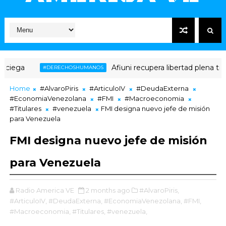
Afiuni recupera libertad plena tras 16 años 
#DERECHOSHUMANOS
Home
#AlvaroPiris
#ArticuloIV
#DeudaExterna
#EconomiaVenezolana
#FMI
#Macroeconomia
#Titulares
#venezuela
FMI designa nuevo jefe de misión
para Venezuela
FMI designa nuevo jefe de misión
para Venezuela
Radio America VE
2 months ago
#AlvaroPiris,
#ArticuloIV,
#DeudaExterna,
#EconomiaVenezolana,
#FMI,
#Macroeconomia,
#Titulares,
#venezuela,