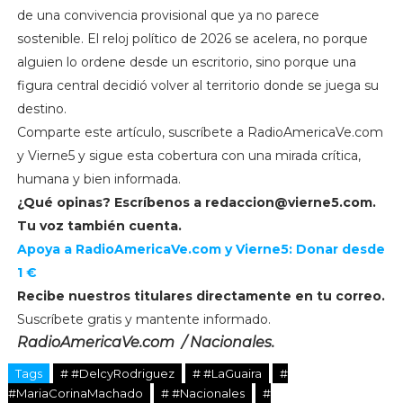
de una convivencia provisional que ya no parece
sostenible. El reloj político de 2026 se acelera, no porque
alguien lo ordene desde un escritorio, sino porque una
figura central decidió volver al territorio donde se juega su
destino.
Comparte este artículo, suscríbete a RadioAmericaVe.com
y Vierne5 y sigue esta cobertura con una mirada crítica,
humana y bien informada.
¿Qué opinas? Escríbenos a
redaccion@vierne5.com
.
Tu voz también cuenta.
Apoya a RadioAmericaVe.com y Vierne5: Donar desde
1 €
Recibe nuestros titulares directamente en tu correo.
Suscríbete gratis y mantente informado.
RadioAmericaVe.com / Nacionales.
Tags
# #DelcyRodriguez
# #LaGuaira
#
#MariaCorinaMachado
# #Nacionales
#