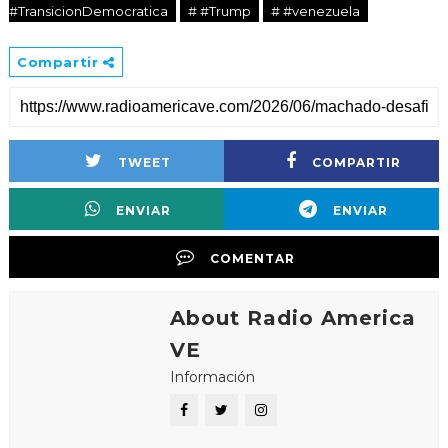
#TransicionDemocratica
# #Trump
# #venezuela
Compartir
TWEET
COMPARTIR
ENVIAR
ENVIAR
COMENTAR
About Radio America
VE
Información