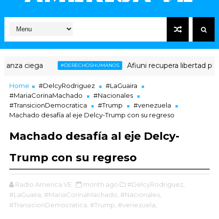
za ciega
Afiuni recupera libertad plena t
#DERECHOSHUMANOS
Home
#DelcyRodriguez
#LaGuaira
#MariaCorinaMachado
#Nacionales
#TransicionDemocratica
#Trump
#venezuela
Machado desafía al eje Delcy-Trump con su regreso
Machado desafía al eje Delcy-
Trump con su regreso
Radio America VE
month ago
#DelcyRodriguez,
#LaGuaira,
#MariaCorinaMachado,
#Nacionales,
#TransicionDemocratica,
#Trump,
#venezuela,