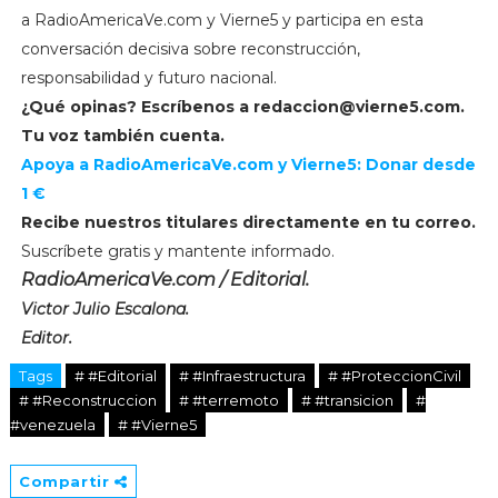
a RadioAmericaVe.com y Vierne5 y participa en esta
conversación decisiva sobre reconstrucción,
responsabilidad y futuro nacional.
¿Qué opinas? Escríbenos a
redaccion@vierne5.com
.
Tu voz también cuenta.
Apoya a RadioAmericaVe.com y Vierne5: Donar desde
1 €
Recibe nuestros titulares directamente en tu correo.
Suscríbete gratis y mantente informado.
RadioAmericaVe.com / Editorial.
Victor Julio Escalona.
Editor.
Tags
# #Editorial
# #Infraestructura
# #ProteccionCivil
# #Reconstruccion
# #terremoto
# #transicion
#
#venezuela
# #Vierne5
Compartir