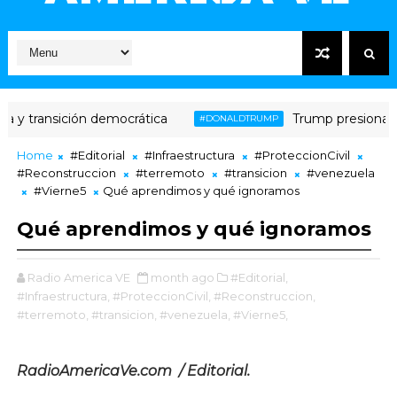
transición democrática
Trump presiona a Sarg
#DONALDTRUMP
Home
#Editorial
#Infraestructura
#ProteccionCivil
#Reconstruccion
#terremoto
#transicion
#venezuela
#Vierne5
Qué aprendimos y qué ignoramos
Qué aprendimos y qué ignoramos
Radio America VE
month ago
#Editorial,
#Infraestructura,
#ProteccionCivil,
#Reconstruccion,
#terremoto,
#transicion,
#venezuela,
#Vierne5,
RadioAmericaVe.com / Editorial.