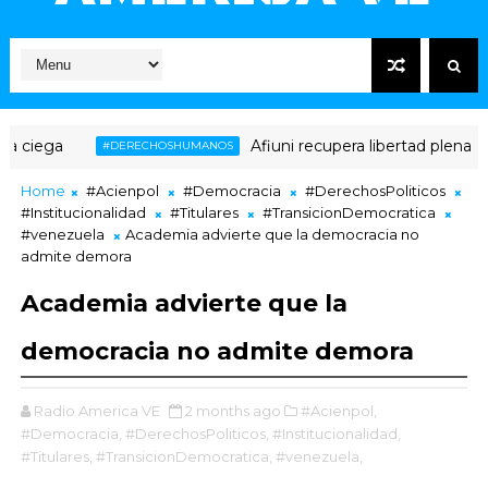
Afiuni recupera libertad plena tras 16 años
#DERECHOSHUMANOS
Home
#Acienpol
#Democracia
#DerechosPoliticos
#Institucionalidad
#Titulares
#TransicionDemocratica
#venezuela
Academia advierte que la democracia no
admite demora
Academia advierte que la
democracia no admite demora
Radio America VE
2 months ago
#Acienpol,
#Democracia,
#DerechosPoliticos,
#Institucionalidad,
#Titulares,
#TransicionDemocratica,
#venezuela,