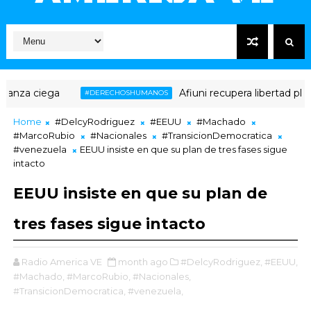
za ciega
Afiuni recupera libertad plena t
#DERECHOSHUMANOS
Home
#DelcyRodriguez
#EEUU
#Machado
#MarcoRubio
#Nacionales
#TransicionDemocratica
#venezuela
EEUU insiste en que su plan de tres fases sigue
intacto
EEUU insiste en que su plan de
tres fases sigue intacto
Radio America VE
month ago
#DelcyRodriguez,
#EEUU,
#Machado,
#MarcoRubio,
#Nacionales,
#TransicionDemocratica,
#venezuela,