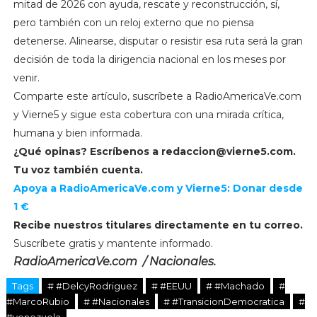
mitad de 2026 con ayuda, rescate y reconstrucción, sí,
pero también con un reloj externo que no piensa
detenerse. Alinearse, disputar o resistir esa ruta será la gran
decisión de toda la dirigencia nacional en los meses por
venir.
Comparte este artículo, suscríbete a RadioAmericaVe.com
y Vierne5 y sigue esta cobertura con una mirada crítica,
humana y bien informada.
¿Qué opinas? Escríbenos a
redaccion@vierne5.com
.
Tu voz también cuenta.
Apoya a RadioAmericaVe.com y Vierne5: Donar desde
1 €
Recibe nuestros titulares directamente en tu correo.
Suscríbete gratis y mantente informado.
RadioAmericaVe.com / Nacionales.
Tags
# #DelcyRodriguez
# #EEUU
# #Machado
#
#MarcoRubio
# #Nacionales
# #TransicionDemocratica
#