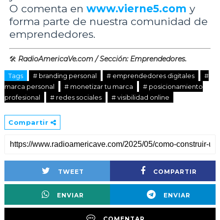
O comenta en
www.vierne5.com
y
forma parte de nuestra comunidad de
emprendedores.
🛠️
RadioAmericaVe.com / Sección: Emprendedores.
Tags
# branding personal
# emprendedores digitales
#
marca personal
# monetizar tu marca
# posicionamiento
profesional
# redes sociales
# visibilidad online
Compartir
TWEET
COMPARTIR
ENVIAR
ENVIAR
COMENTAR