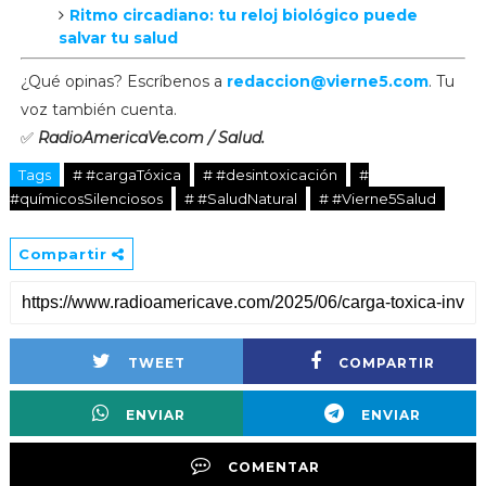
Ritmo circadiano: tu reloj biológico puede
salvar tu salud
¿Qué opinas? Escríbenos a
redaccion@vierne5.com
. Tu
voz también cuenta.
✅
RadioAmericaVe.com / Salud.
Tags
# #cargaTóxica
# #desintoxicación
#
#químicosSilenciosos
# #SaludNatural
# #Vierne5Salud
Compartir
TWEET
COMPARTIR
ENVIAR
ENVIAR
COMENTAR