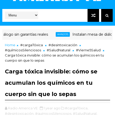
álogo sin garantías reales
Instalan mesa de diálogo 
#AN2015
Home
#cargaTóxica
#desintoxicación
#químicosSilenciosos
#SaludNatural
#Vierne5Salud
Carga tóxica invisible: cómo se acumulan los químicos en tu
cuerpo sin que lo sepas
Carga tóxica invisible: cómo se
acumulan los químicos en tu
cuerpo sin que lo sepas
Radio America VE
1 year ago
#cargaTóxica,
#desintoxicación,
#químicosSilenciosos,
#SaludNatural,