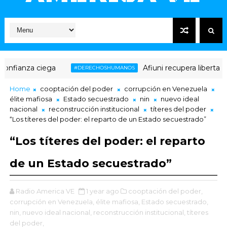
nfianza ciega
Afiuni recupera libertad pl
#DERECHOSHUMANOS
Home
cooptación del poder
corrupción en Venezuela
élite mafiosa
Estado secuestrado
nin
nuevo ideal
nacional
reconstrucción institucional
títeres del poder
“Los títeres del poder: el reparto de un Estado secuestrado”
“Los títeres del poder: el reparto
de un Estado secuestrado”
Radio America VE
1 year ago
cooptación del poder,
corrupción en Venezuela,
élite mafiosa,
Estado secuestrado,
nin,
nuevo ideal nacional,
reconstrucción institucional,
títeres
del poder,