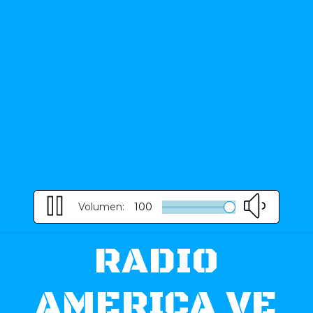
Volumen:
100
RADIO
AMERICA VE