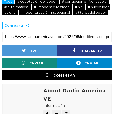
Tags
# cooptación del poder
# corrupción en Venezuela
# élite mafiosa
# Estado secuestrado
# nin
# nuevo ideal
nacional
# reconstrucción institucional
# títeres del poder
Compartir
TWEET
COMPARTIR
ENVIAR
ENVIAR
COMENTAR
About Radio America
VE
Información