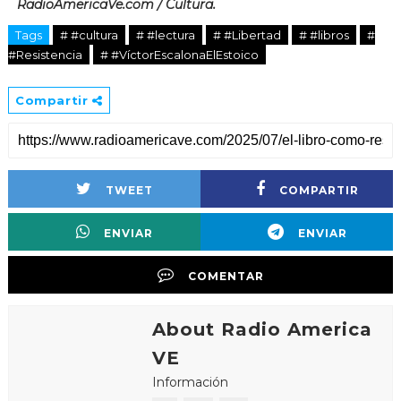
RadioAmericaVe.com / Cultura.
Tags
# #cultura
# #lectura
# #Libertad
# #libros
#
#Resistencia
# #VíctorEscalonaElEstoico
Compartir
TWEET
COMPARTIR
ENVIAR
ENVIAR
COMENTAR
About Radio America
VE
Información