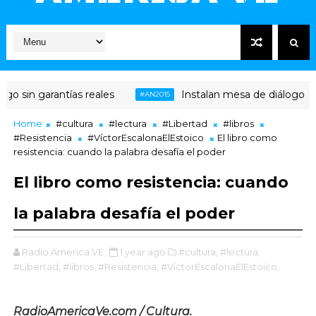
 sin garantías reales
Instalan mesa de diálogo entre
#AN2015
Home
#cultura
#lectura
#Libertad
#libros
#Resistencia
#VíctorEscalonaElEstoico
El libro como
resistencia: cuando la palabra desafía el poder
El libro como resistencia: cuando
la palabra desafía el poder
Radio America VE
1 year ago
#cultura,
#lectura,
#Libertad,
#libros,
#Resistencia,
#VíctorEscalonaElEstoico,
RadioAmericaVe.com / Cultura.