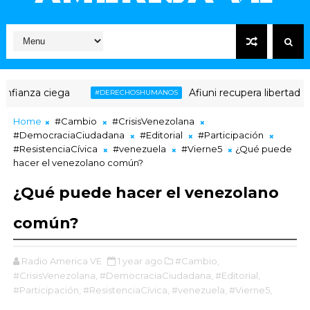
ianza ciega
Afiuni recupera libertad plen
#DERECHOSHUMANOS
Home
#Cambio
#CrisisVenezolana
#DemocraciaCiudadana
#Editorial
#Participación
#ResistenciaCívica
#venezuela
#Vierne5
¿Qué puede
hacer el venezolano común?
¿Qué puede hacer el venezolano
común?
Radio America VE
1 year ago
#Cambio,
#CrisisVenezolana,
#DemocraciaCiudadana,
#Editorial,
#Participación,
#ResistenciaCívica,
#venezuela,
#Vierne5,