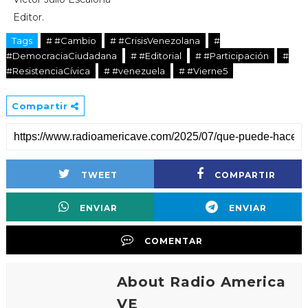
Editor.
Tags
# #Cambio
# #CrisisVenezolana
#
#DemocraciaCiudadana
# #Editorial
# #Participación
#
#ResistenciaCívica
# #venezuela
# #Vierne5
Compartir
TWEET
COMPARTIR
ENVIAR
ENVIAR
COMENTAR
About Radio America
VE