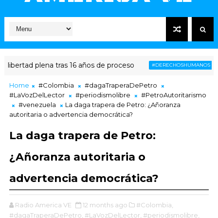
ibertad plena tras 16 años de proceso
La C
#DERECHOSHUMANOS
Home
#Colombia
#dagaTraperaDePetro
#LaVozDelLector
#periodismolibre
#PetroAutoritarismo
#venezuela
La daga trapera de Petro: ¿Añoranza
autoritaria o advertencia democrática?
La daga trapera de Petro:
¿Añoranza autoritaria o
advertencia democrática?
Radio America VE
12 months ago
#Colombia,
#dagaTraperaDePetro,
#LaVozDelLector,
#periodismolibre,