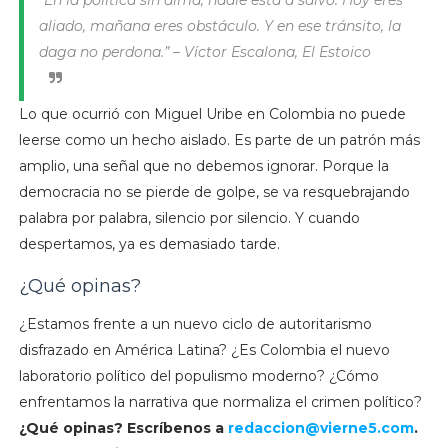
“En la política sin alma, nadie está a salvo. Hoy eres
aliado, mañana eres obstáculo. Y en ese tránsito, la
daga no perdona.” – Víctor Escalona, El Estoico
Lo que ocurrió con Miguel Uribe en Colombia no puede
leerse como un hecho aislado. Es parte de un patrón más
amplio, una señal que no debemos ignorar. Porque la
democracia no se pierde de golpe, se va resquebrajando
palabra por palabra, silencio por silencio. Y cuando
despertamos, ya es demasiado tarde.
¿Qué opinas?
¿Estamos frente a un nuevo ciclo de autoritarismo
disfrazado en América Latina? ¿Es Colombia el nuevo
laboratorio político del populismo moderno? ¿Cómo
enfrentamos la narrativa que normaliza el crimen político?
¿Qué opinas? Escríbenos a
redaccion@vierne5.com
.