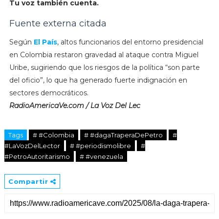
Tu voz también cuenta.
Fuente externa citada
Según
El País
, altos funcionarios del entorno presidencial
en Colombia restaron gravedad al ataque contra Miguel
Uribe, sugiriendo que los riesgos de la política “son parte
del oficio”, lo que ha generado fuerte indignación en
sectores democráticos.
RadioAmericaVe.com / La Voz Del Lec
Tags
# #Colombia
# #dagaTraperaDePetro
#
#LaVozDelLector
# #periodismolibre
#
#PetroAutoritarismo
# #venezuela
Compartir