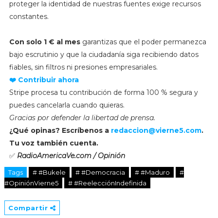
proteger la identidad de nuestras fuentes exige recursos
constantes.
Con solo 1 € al mes
garantizas que el poder permanezca
bajo escrutinio y que la ciudadanía siga recibiendo datos
fiables, sin filtros ni presiones empresariales.
❤️ Contribuir ahora
Stripe procesa tu contribución de forma 100 % segura y
puedes cancelarla cuando quieras.
Gracias por defender la libertad de prensa.
¿Qué opinas? Escríbenos a
redaccion@vierne5.com
.
Tu voz también cuenta.
✅
RadioAmericaVe.com / Opinión
Tags
# #Bukele
# #Democracia
# #Maduro
#
#OpiniónVierne5
# #ReelecciónIndefinida
Compartir