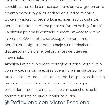
La reelección indefinida no es un tecnicismo
constitucional; es la palanca que transforma al gobernante
en amo perpetuo y al ciudadano en súbdito eventual.
Bukele, Maduro, Ortega o Lula exhiben estilos distintos,
pero comparten la misma premisa: “sin mí no hay futuro”.
La historia prueba lo contrario:
cuando un líder se vuelve
irremplazable, el futuro se encoge
. Frenar el virus
perpetuista exige memoria, coraje y un periodismo
dispuesto a nombrar el peligro antes de que sea
irreversible.
América Latina aún puede corregir el rumbo. Pero el reloj
corre, y cada reforma exprés que amplía mandatos suma
otro ladrillo al muro del autoritarismo. Los pueblos libres no
nacen de la nada: los construyen ciudadanos que
entienden que la alternancia no es un capricho, sino la
barrera que impide que el poder se pudra.
🎬 Reflexiona con Víctor Escalona