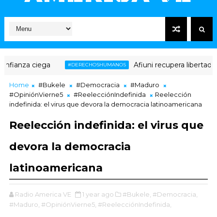
ianza ciega
Afiuni recupera libertad ple
#DERECHOSHUMANOS
Home
#Bukele
#Democracia
#Maduro
#OpiniónVierne5
#ReelecciónIndefinida
Reelección
indefinida: el virus que devora la democracia latinoamericana
Reelección indefinida: el virus que
devora la democracia
latinoamericana
Radio America VE
1 year ago
#Bukele,
#Democracia,
#Maduro,
#OpiniónVierne5,
#ReelecciónIndefinida,