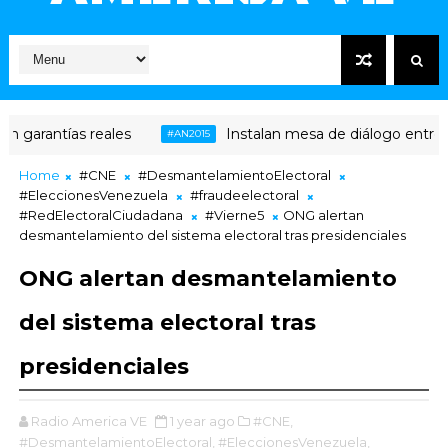
 reales
Instalan mesa de diálogo entre chavismo y 
#AN2015
Home
#CNE
#DesmantelamientoElectoral
#EleccionesVenezuela
#fraudeelectoral
#RedElectoralCiudadana
#Vierne5
ONG alertan
desmantelamiento del sistema electoral tras presidenciales
ONG alertan desmantelamiento
del sistema electoral tras
presidenciales
Radio America VE
1 year ago
#CNE,
#DesmantelamientoElectoral,
#EleccionesVenezuela,