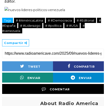
Editor.
Tags
# #AméricaLatina
# #Democracia
# #Editorial
#
#España
# #Liderazgo
# #política
# #USA
#
#venezuela
Compartir
TWEET
COMPARTIR
ENVIAR
ENVIAR
COMENTAR
About Radio America