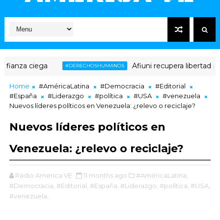
anza ciega
Afiuni recupera libertad plena
#DERECHOSHUMANOS
Home
#AméricaLatina
#Democracia
#Editorial
#España
#Liderazgo
#política
#USA
#venezuela
Nuevos líderes políticos en Venezuela: ¿relevo o reciclaje?
Nuevos líderes políticos en
Venezuela: ¿relevo o reciclaje?
Radio America VE
11 months ago
#AméricaLatina,
#Democracia,
#Editorial,
#España,
#Liderazgo,
#política,
#USA,
#venezuela,