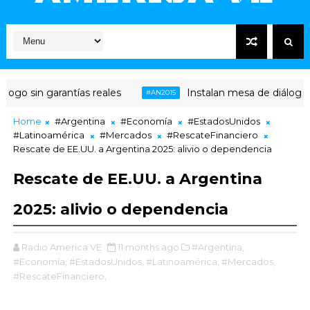
go sin garantías reales
Instalan mesa de diálogo ent
#AN2015
Home
#Argentina
#Economía
#EstadosUnidos
#Latinoamérica
#Mercados
#RescateFinanciero
Rescate de EE.UU. a Argentina 2025: alivio o dependencia
Rescate de EE.UU. a Argentina
2025: alivio o dependencia
Radio America VE
11 months ago
#Argentina,
#Economía,
#EstadosUnidos,
#Latinoamérica,
#Mercados,
#RescateFinanciero,