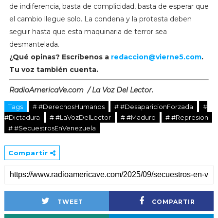
de indiferencia, basta de complicidad, basta de esperar que
el cambio llegue solo. La condena y la protesta deben
seguir hasta que esta maquinaria de terror sea
desmantelada.
¿Qué opinas? Escríbenos a
redaccion@vierne5.com
.
Tu voz también cuenta.
RadioAmericaVe.com / La Voz Del Lector.
Tags
# #DerechosHumanos
# #DesaparicionForzada
#
#Dictadura
# #LaVozDelLector
# #Maduro
# #Represion
# #SecuestrosEnVenezuela
Compartir
TWEET
COMPARTIR