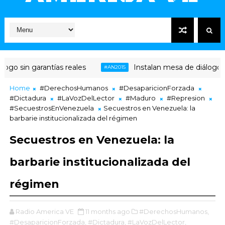
o sin garantías reales
Instalan mesa de diálogo ent
#AN2015
Home
#DerechosHumanos
#DesaparicionForzada
#Dictadura
#LaVozDelLector
#Maduro
#Represion
#SecuestrosEnVenezuela
Secuestros en Venezuela: la
barbarie institucionalizada del régimen
Secuestros en Venezuela: la
barbarie institucionalizada del
régimen
Radio America VE
11 months ago
#DerechosHumanos,
#DesaparicionForzada,
#Dictadura,
#LaVozDelLector,